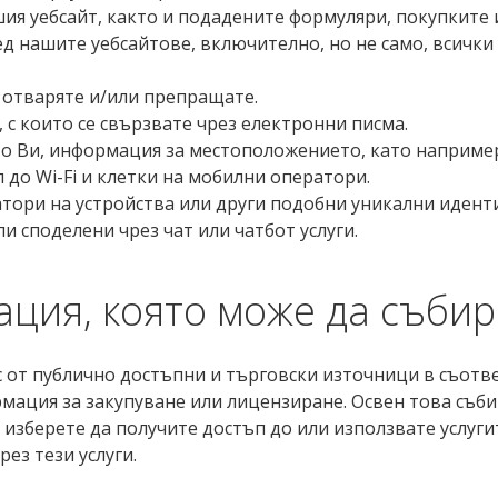
ия уебсайт, както и подадените формуляри, покупките и
д нашите уебсайтове, включително, но не само, всички 
о отваряте и/или препращате.
 с които се свързвате чрез електронни писма.
ото Ви, информация за местоположението, като наприм
 до Wi-Fi и клетки на мобилни оператори.
ори на устройства или други подобни уникални идент
и споделени чрез чат или чатбот услуги.
ия, която може да събир
 от публично достъпни и търговски източници в съотв
ация за закупуване или лицензиране. Освен това съби
 изберете да получите достъп до или използвате услуг
ез тези услуги.