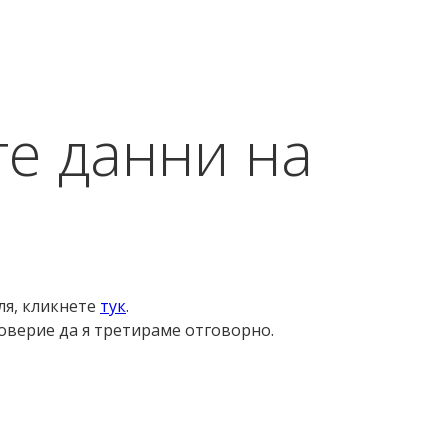
те данни на
ля, кликнете
тук
.
доверие да я третираме отговорно.