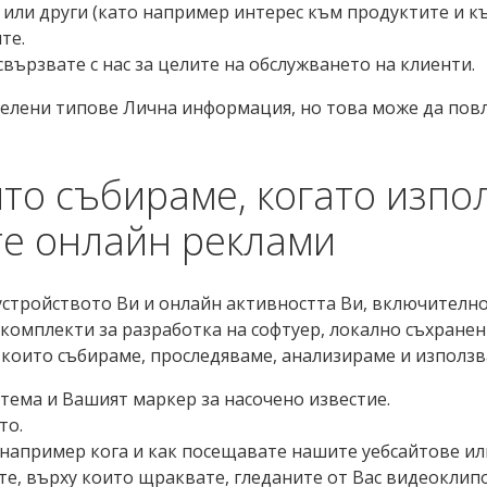
или други (като например интерес към продуктите и къ
те.
свързвате с нас за целите на обслужването на клиенти.
елени типове Лична информация, но това може да повл
то събираме, когато изпо
те онлайн реклами
тройството Ви и онлайн активността Ви, включително
, комплекти за разработка на софтуер, локално съхранен
които събираме, проследяваме, анализираме и използв
тема и Вашият маркер за насочено известие.
то.
 например кога и как посещавате нашите уебсайтове ил
те, върху които щраквате, гледаните от Вас видеоклип