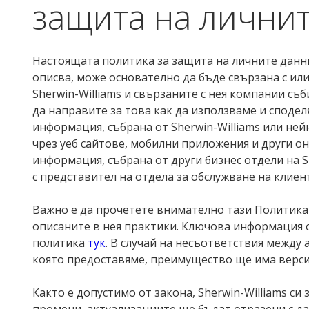
защита на лични
Настоящата политика за защита на личните данни 
описва, може основателно да бъде свързана с или
Sherwin-Williams и свързаните с нея компании съ
да направите за това как да използваме и споде
информация, събрана от Sherwin-Williams или ней
чрез уеб сайтове, мобилни приложения и други он
информация, събрана от други бизнес отдели на S
с представител на отдела за обслужване на клиент
Важно е да прочетете внимателно тази Политика з
описаните в нея практики. Ключова информация 
политика
тук
. В случай на несъответствия между 
която предоставяме, преимущество ще има версия
Както е допустимо от закона, Sherwin-Williams с
промени, актуализациите ще бъдат отразени с дат