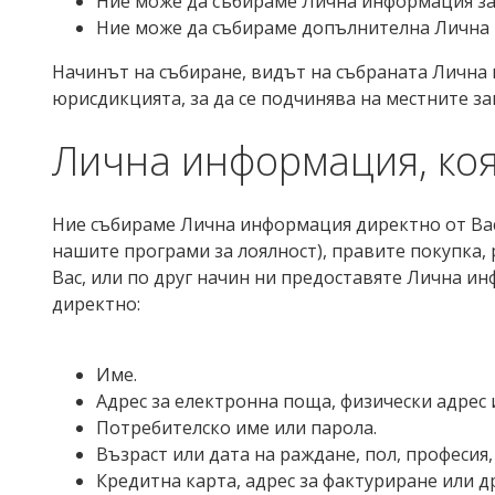
Ние може да събираме Лична информация за 
Ние може да събираме допълнителна Лична 
Начинът на събиране, видът на събраната Лична
юрисдикцията, за да се подчинява на местните з
Лична информация, коя
Ние събираме Лична информация директно от Вас, 
нашите програми за лоялност), правите покупка, 
Вас, или по друг начин ни предоставяте Лична и
директно:
Име.
Адрес за електронна поща, физически адрес
Потребителско име или парола.
Възраст или дата на раждане, пол, професия
Кредитна карта, адрес за фактуриране или 