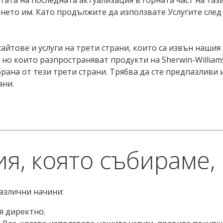
ето им. Като продължите да използвате Услугите след т
айтове и услуги на трети страни, които са извън нашия
s, но които разпространяват продукти на Sherwin-Willia
ана от тези трети страни. Трябва да сте предпазливи 
ани.
, която събираме, 
азлични начини:
я директно.