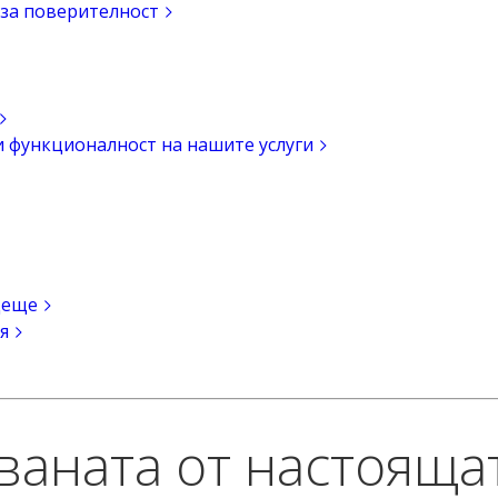
 за поверителност
и функционалност на нашите услуги
деще
я
аната от настоящат