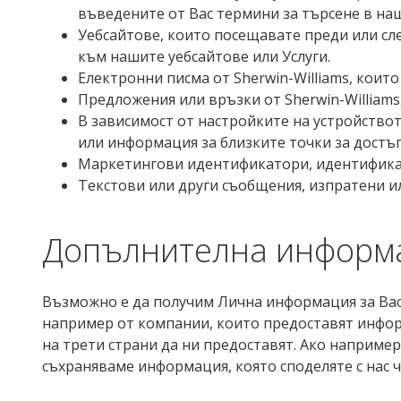
въведените от Вас термини за търсене в наш
Уебсайтове, които посещавате преди или сле
към нашите уебсайтове или Услуги.
Електронни писма от Sherwin-Williams, коит
Предложения или връзки от Sherwin-Williams,
В зависимост от настройките на устройств
или информация за близките точки за достъп
Маркетингови идентификатори, идентификат
Текстови или други съобщения, изпратени ил
Допълнителна информац
Възможно е да получим Лична информация за Вас
например от компании, които предоставят информ
на трети страни да ни предоставят. Ако например
съхраняваме информация, която споделяте с нас чр