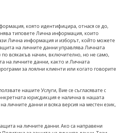
нформация, която идентифицира, отнася се до,
бяснява типовете Лична информация, които
 тази Лична информация и изборът, който можете
защита на личните данни управлява Личната
 по всякакъв начин, включително, но не само,
та на личните данни, както и Личната
 програми за лоялни клиенти или когато говорите
олзвате нашите Услуги, Вие се съгласявате с
конкретната юрисдикция е налична в нашата
на личните данни и всяка версия на местен език,
 защита на личните данни. Ако са направени
и Политика за защита на личните данни. Тези