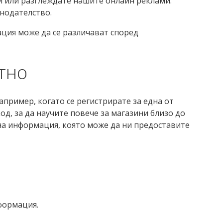
и или разглеждате нашите онлайн реклами.
нодателство.
ция може да се различават според
тно
апример, когато се регистрирате за една от
од, за да научите повече за магазини близо до
на информация, която може да ни предоставите
нформация.