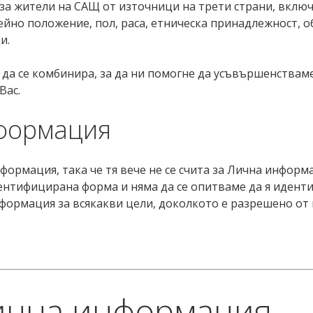
а жители на САЩ от източници на трети страни, вклю
мейно положение, пол, раса, етническа принадлежност,
и.
 да се комбинира, за да ни помогне да усъвършенствам
Вас.
формация
мация, така че тя вече не се счита за Лична информа
нтифицирана форма и няма да се опитваме да я идент
ормация за всякакви цели, доколкото е разрешено от
ична информация