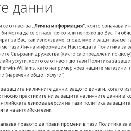
те данни
се отнася за „
Лична информация
“, която означава и
 би могла да се отнася пряко или непряко до Вас. Тя о
бират за Вас, как използваме, споделяме и защитаваме
ляме тази Лична информация. Настоящата Политика за 
ните Свързани дружества (както са определени по-долу)
лайн услуги, които се отнасят до тази Политика за защи
herwin-Williams, като например чрез нашите магазини,
и (наречени общо „Услуги“).
а защита на личните данни, защото винаги, когато изп
относно практиките ни за защита на личните данни в 
английската езикова версия на тази политика за защита 
та на английски език.
и запазва правото да прави промени в тази Политика за
ата на последната актуализация в горната част на таз