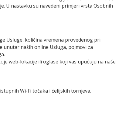
gije. U nastavku su navedeni primjeri vrsta Osobnih
ruge Usluge, količina vremena provedenog pri
te unutar naših online Usluga, pojmovi za
ga.
koje web-lokacije ili oglase koji vas upućuju na naše
stupnih Wi-Fi točaka i ćelijskih tornjeva.