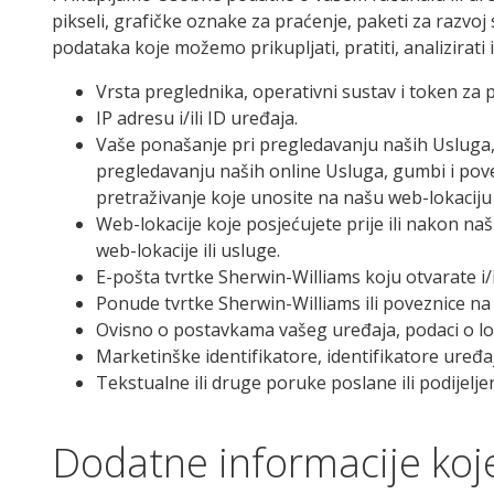
pikseli, grafičke oznake za praćenje, paketi za razvoj
podataka koje možemo prikupljati, pratiti, analizirati i
Vrsta preglednika, operativni sustav i token za p
IP adresu i/ili ID uređaja.
Vaše ponašanje pri pregledavanju naših Usluga, 
pregledavanju naših online Usluga, gumbi i povez
pretraživanje koje unosite na našu web-lokaciju 
Web-lokacije koje posjećujete prije ili nakon naši
web-lokacije ili usluge.
E-pošta tvrtke Sherwin-Williams koju otvarate i/i
Ponude tvrtke Sherwin-Williams ili poveznice na
Ovisno o postavkama vašeg uređaja, podaci o lokaci
Marketinške identifikatore, identifikatore uređaja
Tekstualne ili druge poruke poslane ili podijelje
Dodatne informacije koj