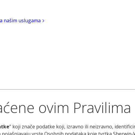
 na našim uslugama
ćene ovim Pravilima 
atke
” koji znače podatke koji, izravno ili neizravno, identif
a pojašnjavaju vrste Osobnih podataka koje tvrtka Sherwin-Wi