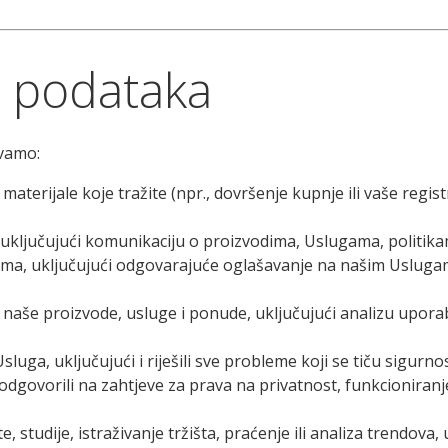
h podataka
vamo:
materijale koje tražite (npr., dovršenje kupnje ili vaše regist
, uključujući komunikaciju o proizvodima, Uslugama, politik
ama, uključujući odgovarajuće oglašavanje na našim Uslugam
 i naše proizvode, usluge i ponude, uključujući analizu upora
luga, uključujući i riješili sve probleme koji se tiču sigurnosti
, odgovorili na zahtjeve za prava na privatnost, funkcioniran
 studije, istraživanje tržišta, praćenje ili analiza trendova, 