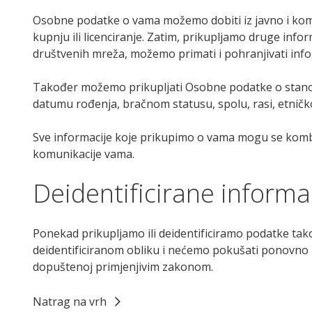
Osobne podatke o vama možemo dobiti iz javno i kome
kupnju ili licenciranje. Zatim, prikupljamo druge info
društvenih mreža, možemo primati i pohranjivati infor
Također možemo prikupljati Osobne podatke o stanovni
datumu rođenja, bračnom statusu, spolu, rasi, etničko
Sve informacije koje prikupimo o vama mogu se kombini
komunikacije vama.
Deidentificirane informa
Ponekad prikupljamo ili deidentificiramo podatke ta
deidentificiranom obliku i nećemo pokušati ponovno ide
dopuštenoj primjenjivim zakonom.
Natrag na vrh