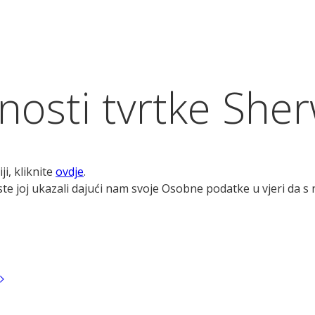
tnosti tvrtke She
ji, kliknite
ovdje
.
ste joj ukazali dajući nam svoje Osobne podatke u vjeri da